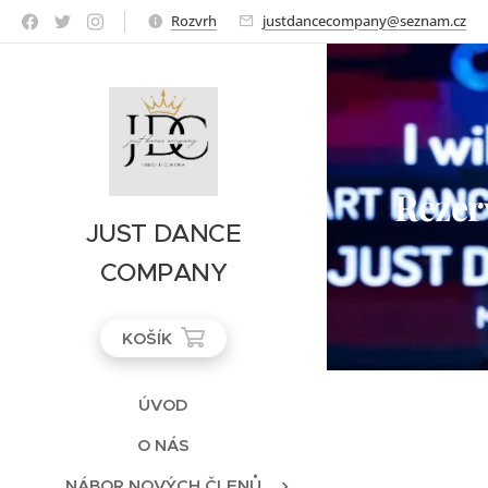
Rozvrh
justdancecompany@seznam.cz
Rezer
JUST DANCE
COMPANY
KOŠÍK
ÚVOD
O NÁS
NÁBOR NOVÝCH ČLENŮ