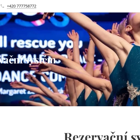
+420 777758772
vační systém
Rezervační s