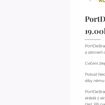
KU
Port
19.00
PortDeBras
a zároveň c
Cvičení zl
Pokud hled
díky němu z
PortDeBras
skládá z ak
část. Při 