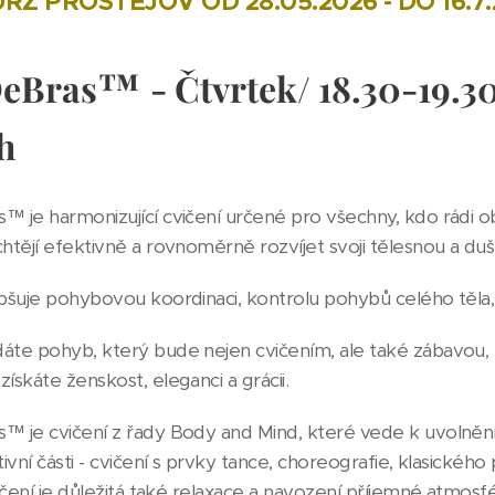
RZ PROSTĚJOV OD 28.05.2026 - DO 16.7
™
DeBras
- Čtvrtek/ 18.30-19.3
h
™ je harmonizující cvičení určené pro všechny, kdo rádi ob
htějí efektivně a rovnoměrně rozvíjet svoji tělesnou a duš
epšuje pohybovou koordinaci, kontrolu pohybů celého těla, 
áte pohyb, který bude nejen cvičením, ale také zábavou,
ískáte ženskost, eleganci a grácii.
™ je cvičení z řady Body and Mind, které vede k uvolnění m
tivní části - cvičení s prvky tance, choreografie, klasického
cvičení je důležitá také relaxace a navození příjemné atm