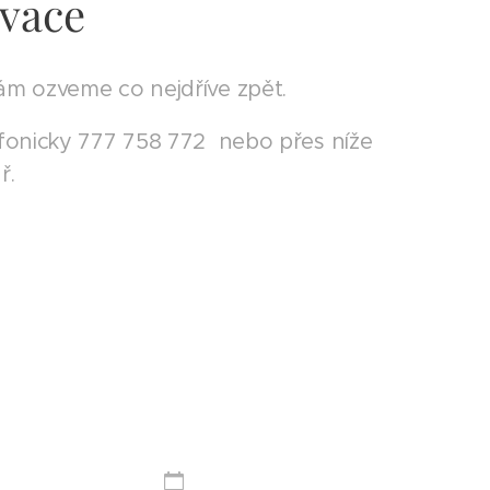
rvace
ám ozveme co nejdříve zpět.
efonicky 777 758 772 nebo přes níže
ř.