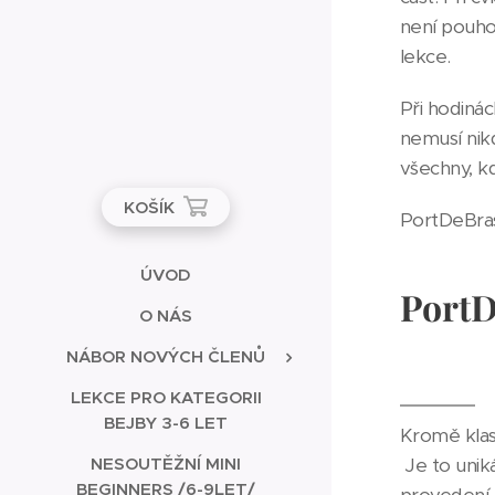
není pouhou
lekce.
Při hodiná
nemusí nik
všechny, kd
KOŠÍK
PortDeBras™
ÚVOD
Port
O NÁS
NÁBOR NOVÝCH ČLENŮ
LEKCE PRO KATEGORII
BEJBY 3-6 LET
Kromě kla
Je to unik
NESOUTĚŽNÍ MINI
BEGINNERS /6-9LET/