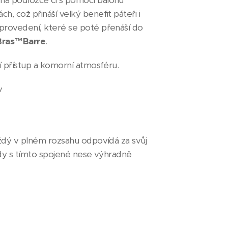
na podložce či s pomocí balonu
h, což přináší velký benefit páteři i
provedení, které se poté přenáší do
Bras™Barre
.
ní přístup a komorní atmosféru.
v
aždý v plném rozsahu odpovídá za svůj
kody s tímto spojené nese výhradně