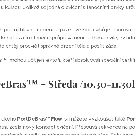
 kulisou. Jelikož se jedná o cvičení s tanečními prvky, u
ch pracují hlavně ramena a paže - většina cviků je dopro
do bát - žádná taneční průprava není potřeba, cviky zvlád
o chtějí procvičit správné držení těla a posílit záda.
 mohou učit jen lektoři, kteří absolvovali speciální certi
™ -
DeBras
Středa /10.30-11.30
sického
PortDeBras™Flow
si můžete vyzkoušet také
Po
átní, zcela nový koncept cvičení. Přesouvá sekvence na po