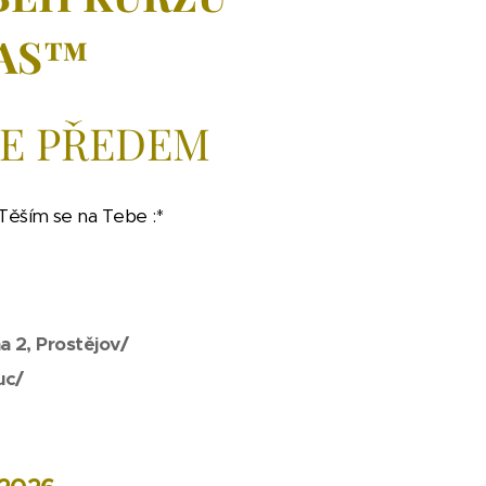
AS
™
E PŘEDEM
 Těším se na Tebe :*
a 2, Prostějov/
uc/