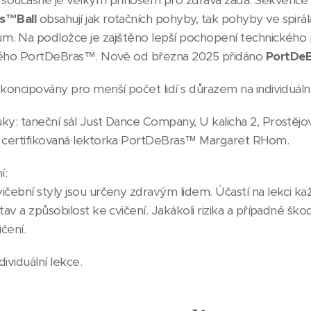
 současně je velkým přínosem pro zdravá záda. Sekvence 
s™Ball
obsahují jak rotačních pohyby, tak pohyby ve spirálác
m. Na podložce je zajištěno lepší pochopení technického 
ckého PortDeBras™. Nově od března 2025 přidáno
PortDe
 koncipovány pro menší počet lidí s důrazem na individuál
ky: taneční sál Just Dance Company, U kalicha 2, Prostějo
 certifikovaná lektorka PortDeBras™ Margaret RHom.
í:
ičební styly jsou určeny zdravým lidem. Účastí na lekci k
tav a způsobilost ke cvičení. Jakákoli rizika a případné š
ičení.
ividuální lekce.