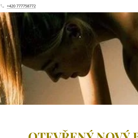
+420 777758772
OTEVŘENÝ NOVÝ 