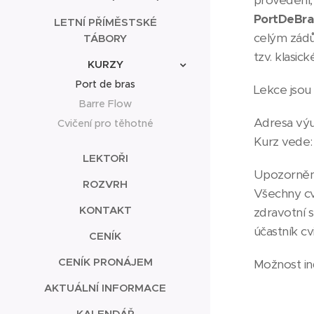
provedení,
PortDeBra
LETNÍ PŘÍMĚSTSKÉ
celým zádů
TÁBORY
tzv. klasi
KURZY
Port de bras
Lekce jsou
Barre Flow
Adresa výu
Cvičení pro těhotné
Kurz vede:
LEKTOŘI
Upozorněn
ROZVRH
Všechny cv
KONTAKT
zdravotní s
účastník cv
CENÍK
CENÍK PRONÁJEM
Možnost ind
AKTUÁLNÍ INFORMACE
KALENDÁŘ