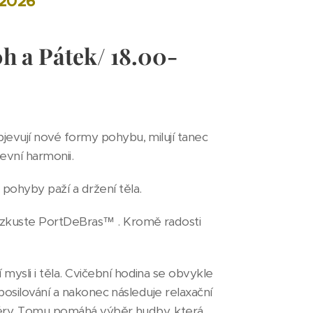
.2026
0h a Pátek/ 18.00-
jevují nové formy pohybu, milují tanec
evní harmonii.
pohyby paží a držení těla.
 zkuste PortDeBras™ . Kromě radosti
ysli i těla. Cvičební hodina se obvykle
 posilování a nakonec následuje relaxační
osféry. Tomu pomáhá výběr hudby, která