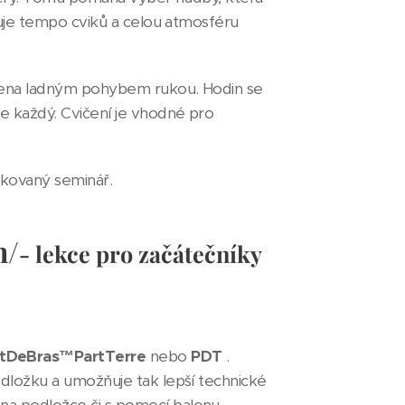
rčuje tempo cviků a celou atmosféru
vázena ladným pohybem rukou. Hodin se
ne každý. Cvičení je vhodné pro
fikovaný seminář.
h/
- lekce pro začátečníky
rtDeBras™PartTerre
nebo
PDT
.
dložku a umožňuje tak lepší technické