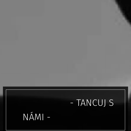
- TANCUJ S
NÁMI -