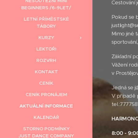
NESOUTĚŽNÍ MINI
Cestování 
BEGINNERS /6-9LET/
Pokud se bu
LETNÍ PŘÍMĚSTSKÉ
justlight@
TÁBORY
Mimo jiné t
KURZY
sportování,
LEKTOŘI
Základní po
ROZVRH
Vážení rod
KONTAKT
v Prostějov
CENÍK
Jedná se ji
CENÍK PRONÁJEM
V případě 
tel.:77775
AKTUÁLNÍ INFORMACE
KALENDÁŘ
HARMONO
STORNO PODMÍNKY
8:00 - 9:
JUST DANCE COMPANY