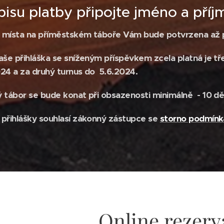
pisu platby připojte jméno a příj
 místa na příměstském táboře Vám bude potvrzena až p
aše přihláška se sníženým příspěvkem zcela platná je tře
24 a za druhý turnus do
5.6.2024.
 tábor se bude konat při obsazenosti minimálně - 10 dět
přihlášky souhlasí zákonný zástupce se
storno podmínk
Online rezerv