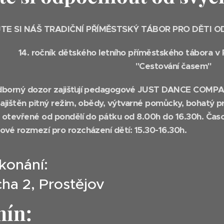
TE SI NÁŠ TRADIČNÍ PŘÍMĚSTSKÝ TÁBOR PRO DĚTI OD
14. ročník dětského letního příměstského tábora v 
"Cestování časem"
dborný dozor zajišťují pedagogové JUST DANCE COMP
zajištěn pitný režim, obědy, výtvarné pomůcky, bohatý 
u otevřené od pondělí do pátku od 8.00h do 16.30h.
Časo
ové rozmezí pro rozcházení dětí: 15.30-16.30h.
konání:
cha 2, Prostějov
ín: