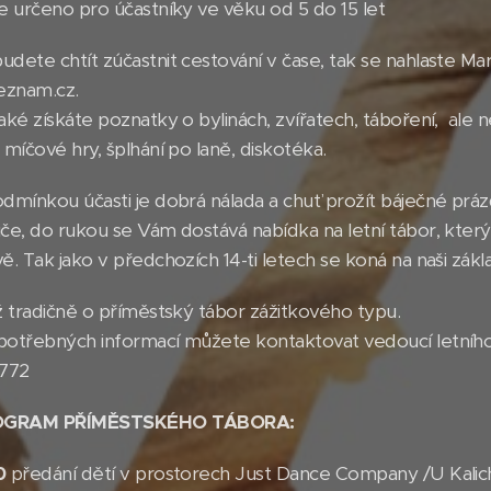
je určeno pro účastníky ve věku od 5 do 15 let
dete chtít zúčastnit cestování v čase, tak se nahlaste Mar
seznam.cz.
aké získáte poznatky o bylinách, zvířatech, táboření, ale 
 míčové hry, šplhání po laně, diskotéka.
dmínkou účasti je dobrá nálada a chuť prožít báječné práz
iče, do rukou se Vám dostává nabídka na letní tábor, kte
ě. Tak jako v předchozích 14-ti letech se koná na naši zákla
ž tradičně o příměstský tábor zážitkového typu.
potřebných informací můžete kontaktovat vedoucí letníh
8772
GRAM PŘÍMĚSTSKÉHO TÁBORA:
00
předání dětí v prostorech Just Dance Company /U Kalich