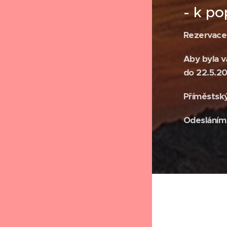
- k po
Rezervace
Aby byla v
do 22.5.20
Příměstský
Odesláním 