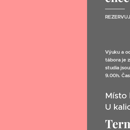
REZERVUJ
Výuku a o
tábora je 
studia jso
9.00h.
Čas
Místo 
U kali
Term