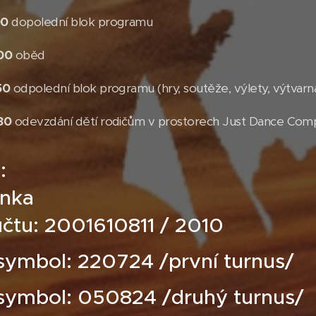
00
dopolední blok programu
.00
oběd
50
odpolední blok programu (hry, soutěže, výlety, výtvarn
:30
odevzdání dětí rodičům v prostorech Just Dance Compa
 ​
anka
účtu: 2001610811 / 2010
 symbol: 220724 /první turnus/
. symbol: 050824 /druhý turnus/