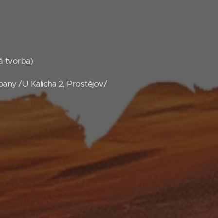
á tvorba)
ny /U Kalicha 2, Prostějov/