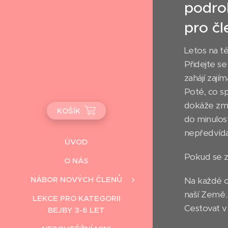
podro
pro čl
Letos na t
Přidejte s
zahájí zaj
Poté, co s
dokáže změ
KOŠÍK
do minulost
nepředvídat
ÚVOD
Pokud se zú
O NÁS
NÁBOR NOVÝCH ČLENŮ
Na každé c
naší Země…
LEKCE PRO KATEGORII
Cestovat v
BEJBY 3-6 LET