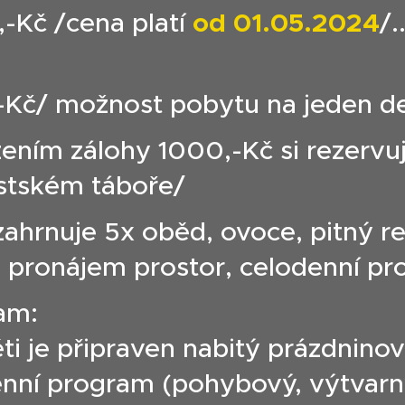
-Kč /cena platí
od 01.05.2024
/
-Kč/ možnost pobytu na jeden d
ením zálohy 1000,-Kč si rezervu
stském táboře/
zahrnuje 5x oběd, ovoce, pitný r
, pronájem prostor, celodenní p
am:
ti je připraven nabitý prázdnino
nní program (pohybový, výtvarný