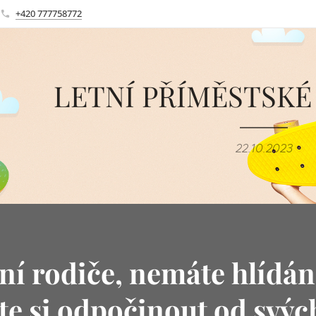
+420 777758772
LETNÍ PŘÍMĚSTSKÉ
22.10.2023
ní rodiče,
nemáte hlídání
te si odpočinout od svých