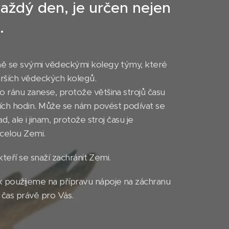
ždý den, je určen nejen
.
ně se svými vědeckými kolegy týmy, které
arších vědeckých kolegů.
 ránu zanese, protože většina strojů času
ích hodin. Může se nám povést podívat se
 ale i jinam, protože stroj času je
t celou Zemi.
kteří se snaží zachránit Zemi.
 použijeme na přípravu nápoje na záchranu
 čas právě pro Vás.