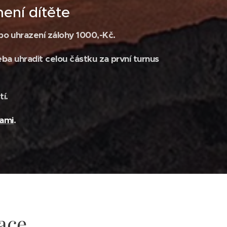
mení dítěte
o uhrazení zálohy 1000,-Kč.
ba uhradit celou částku za první turnus
í.
ami
.
ace