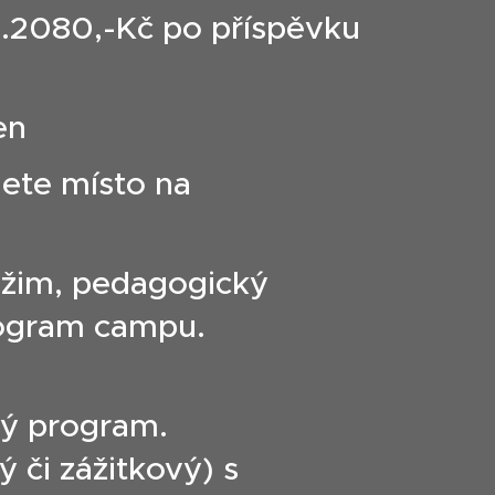
...2080,-Kč po příspěvku
en
jete místo na
ežim, pedagogický
rogram campu.
vý program.
 či zážitkový) s