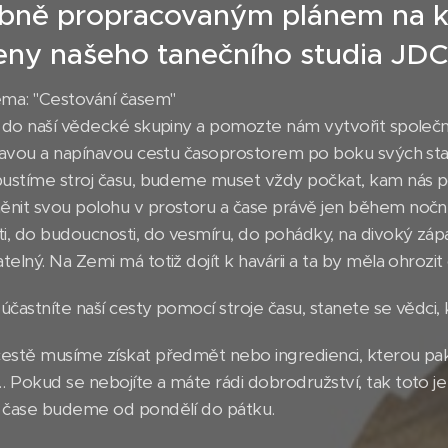
bně propracovaným plánem na ka
eny našeho tanečního studia JDC
éma: "Cestování časem"
e do naší vědecké skupiny a pomozte nám vytvořit společ
ímavou a napínavou cestu časoprostorem po boku svých st
pustíme stroj času, budeme muset vždy počkat, kam nás po
nit svou polohu v prostoru a čase právě jen během nočn
i, do budoucnosti, do vesmíru, do pohádky, na divoký západ,
elný. Na Zemi má totiž dojít k havárii a ta by měla ohrozi
častníte naší cesty pomocí stroje času, stanete se vědci, 
estě musíme získat předmět nebo ingredienci, kterou pak
 Pokud se nebojíte a máte rádi dobrodružství, tak toto je
 čase budeme od pondělí do pátku.