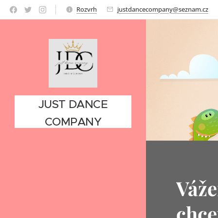
Rozvrh
justdancecompany@seznam.cz
JUST DANCE
COMPANY
Váže
chce