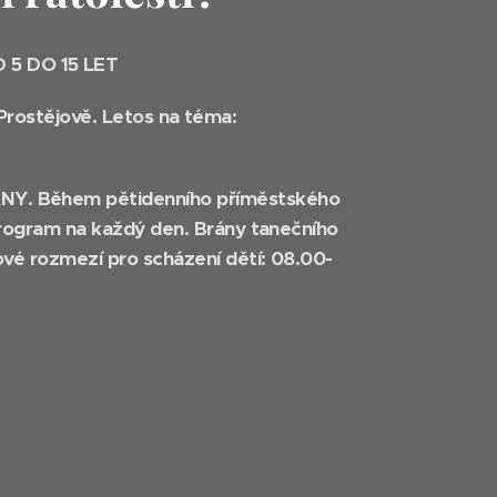
 5 DO 15 LET
Prostějově. Letos na téma:
ANY.
Během pětidenního příměstského
program na každý den.
Brány tanečního
vé rozmezí pro scházení dětí: 08.00-