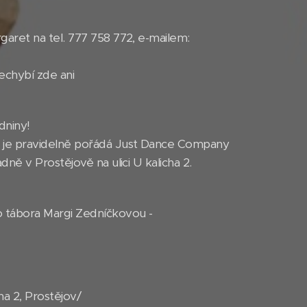
garet na tel. 777 758 772, e-mailem:
nechybí zde ani
dniny!
rý je pravidelně pořádá Just Dance Company
dně v Prostějově na ulici U kalicha 2.
o tábora Margi Zedníčkovou -
a 2, Prostějov/