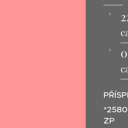
2
c
0
c
PŘÍS
*2580,
ZP