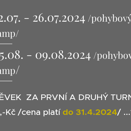
2.07. - 26.07.2024
/pohybový 
amp/
5.08. - 09.08.2024
/pohybový
/
amp
PĚVEK ZA PRVNÍ A DRUHÝ TUR
-Kč /cena platí
do 31.4.2024
/ .