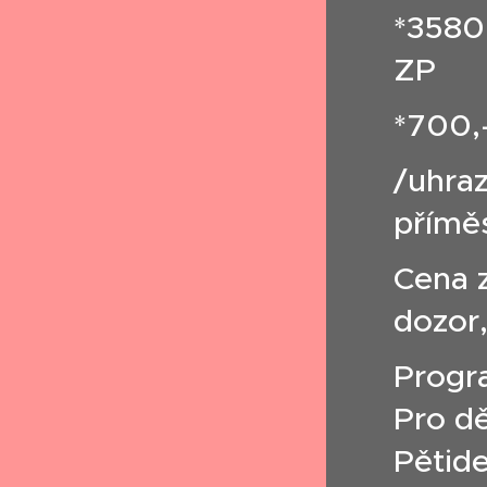
*3580,
ZP
*700,
/uhraz
přímě
Cena 
dozor
Progr
Pro dě
Pětide