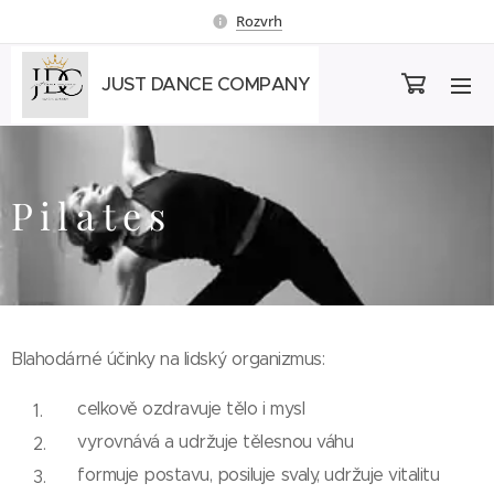
Rozvrh
JUST DANCE COMPANY
P i l a t e s
Blahodárné účinky na lidský organizmus:
celkově ozdravuje tělo i mysl
vyrovnává a udržuje tělesnou váhu
formuje postavu, posiluje svaly, udržuje vitalitu