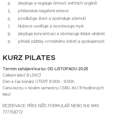
zlepšuje a reguluje činnost vnitřních orgánů
překonává negativní emoce
prodlužuje život a zpomaluje stárnutí
hluboce uvolňuje a osvobozuje mysl
zlepšuje koncentraci a obohacuje lidské vědomí
přináší zážitky vrcholného štěstí a spokojenosti
KURZ PILATES
Termín zahájení kurzu: OD LISTOPADU 2025
Celkem lekcí: 8 LEKCÍ
Den a čas konání: ÚTERÝ 8.00h - 9.00h
Cena kurzu v novém semestru: 1.580,-Kč/ 8 hodinových
lekcí
REZERVACE: PŘES NÍŽE FORMULÁŘ NEBO NA SMS
777758772